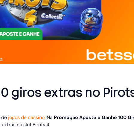
 giros extras no Pirot
a de
jogos de cassino
. Na
Promoção Aposte e Ganhe 100 Gi
extras no slot Pirots 4.