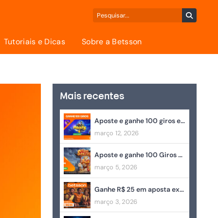
Tutoriais e Dicas
Sobre a Betsson
Mais recentes
Aposte e ganhe 100 giros extras no Pirots 4
março 12, 2026
Aposte e ganhe 100 Giros Extras no Tigre Sortudo
março 5, 2026
Ganhe R$ 25 em aposta extra no futebol
março 3, 2026