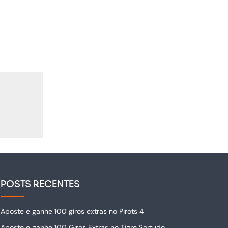
POSTS RECENTES
Aposte e ganhe 100 giros extras no Pirots 4
Aposte e ganhe 100 Giros Extras no Tigre Sortudo