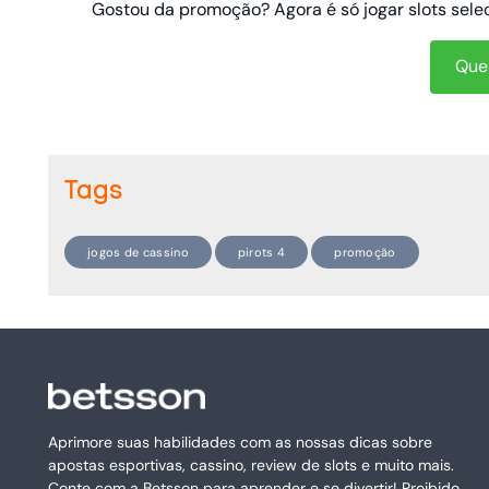
Gostou da promoção? Agora é só jogar slots selec
Quer
Tags
jogos de cassino
pirots 4
promoção
Aprimore suas habilidades com as nossas dicas sobre
apostas esportivas, cassino, review de slots e muito mais.
Conte com a Betsson para aprender e se divertir!
Proibido