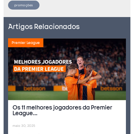
promoções
Artigos Relacionados
Premier League
Os 11 melhores jogadores da Premier
League...
maio 30, 2025