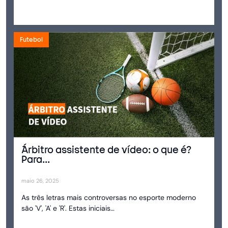
Futebol
Árbitro assistente de vídeo: o que é?
Para...
maio 26, 2025
As três letras mais controversas no esporte moderno
são 'V', 'A' e 'R'. Estas iniciais…