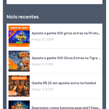
Mais recentes
Aposte e ganhe 100 giros extras no Pirots 4
março 12, 2026
Aposte e ganhe 100 Giros Extras no Tigre Sortudo
março 5, 2026
Ganhe R$ 25 em aposta extra no futebol
março 3, 2026
Reactoonz: como funciona esse slot? Passo a passo para jogar!